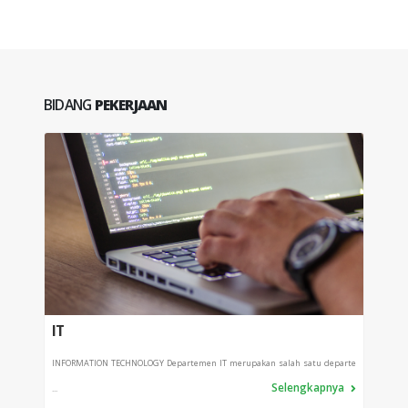
BIDANG
PEKERJAAN
IT
PRO
INFORMATION TECHNOLOGY Departemen IT merupakan salah satu departe
Depart
Selengkapnya
...