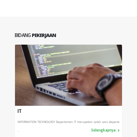
BIDANG
PEKERJAAN
IT
PRO
INFORMATION TECHNOLOGY Departemen IT merupakan salah satu departe
Depart
Selengkapnya
...