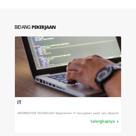
BIDANG
PEKERJAAN
IT
PRO
INFORMATION TECHNOLOGY Departemen IT merupakan salah satu departe
Depart
Selengkapnya
...