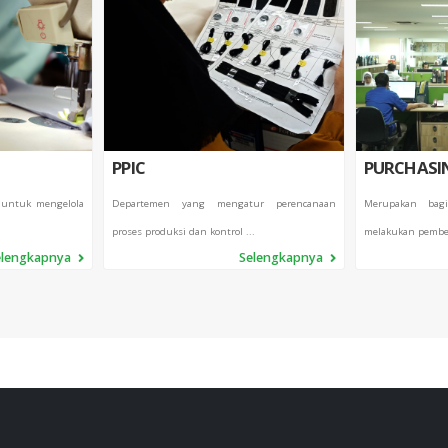
PPIC
PURCHASI
 untuk mengelola
Departemen yang mengatur perencanaan
Merupakan bag
proses produksi dan kontrol ...
melakukan pembel
elengkapnya
Selengkapnya