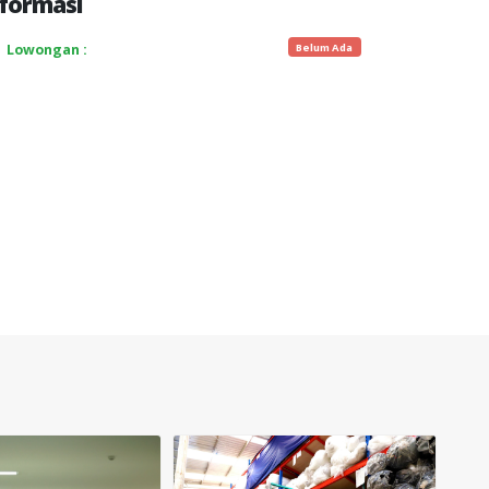
formasi
Belum Ada
Lowongan :