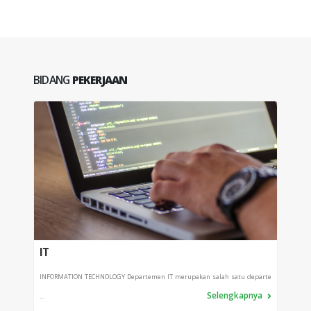
BIDANG
PEKERJAAN
IT
PRO
INFORMATION TECHNOLOGY Departemen IT merupakan salah satu departe
Depart
Selengkapnya
...