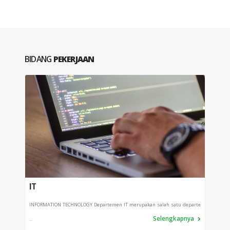
BIDANG
PEKERJAAN
IT
PRO
INFORMATION TECHNOLOGY Departemen IT merupakan salah satu departe
Depart
Selengkapnya
...