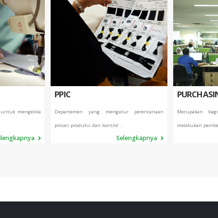
PPIC
PURCHASI
 untuk mengelola
Departemen yang mengatur perencanaan
Merupakan bag
proses produksi dan kontrol ...
melakukan pembel
elengkapnya
Selengkapnya