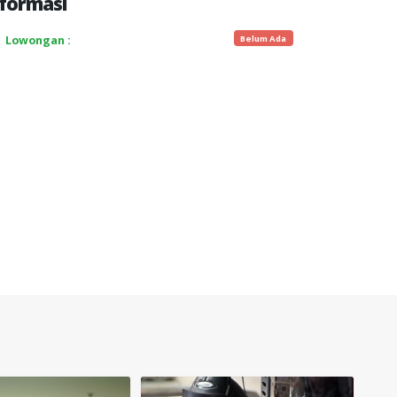
formasi
Belum Ada
Lowongan :