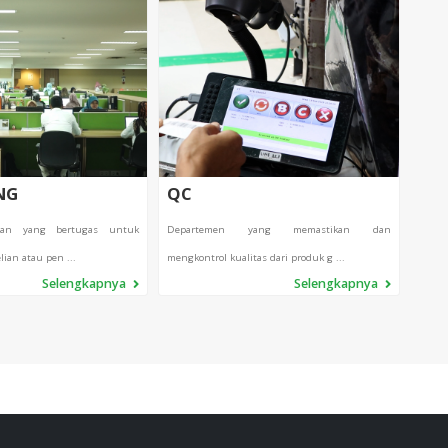
NG
QC
SHI
ian yang bertugas untuk
Departemen yang memastikan dan
Depar
ian atau pen ...
mengkontrol kualitas dari produk g ...
pengir
Selengkapnya
Selengkapnya