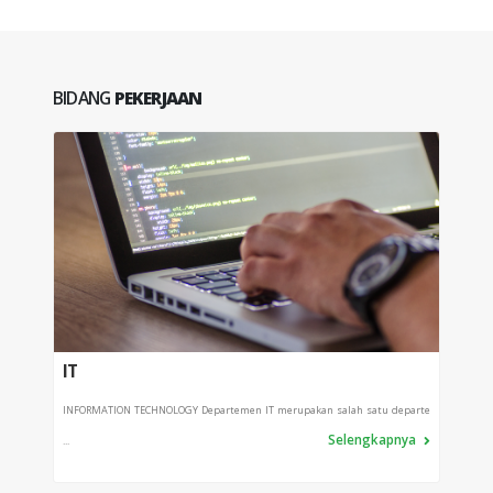
BIDANG
PEKERJAAN
IT
PRO
INFORMATION TECHNOLOGY Departemen IT merupakan salah satu departe
Depart
Selengkapnya
...