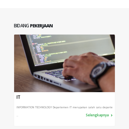
BIDANG
PEKERJAAN
IT
PRO
INFORMATION TECHNOLOGY Departemen IT merupakan salah satu departe
Depart
Selengkapnya
...