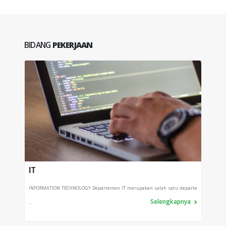
BIDANG
PEKERJAAN
IT
PPI
INFORMATION TECHNOLOGY Departemen IT merupakan salah satu departe
Depart
Selengkapnya
...