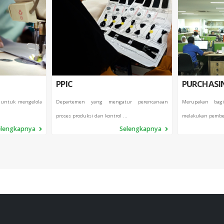
PPIC
PURCHASI
 untuk mengelola
Departemen yang mengatur perencanaan
Merupakan bag
proses produksi dan kontrol ...
melakukan pembel
elengkapnya
Selengkapnya