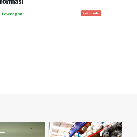
formasi
Belum Ada
Lowongan :