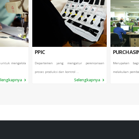
PPIC
PURCHASI
 untuk mengelola
Departemen yang mengatur perencanaan
Merupakan bag
proses produksi dan kontrol ...
melakukan pembel
elengkapnya
Selengkapnya