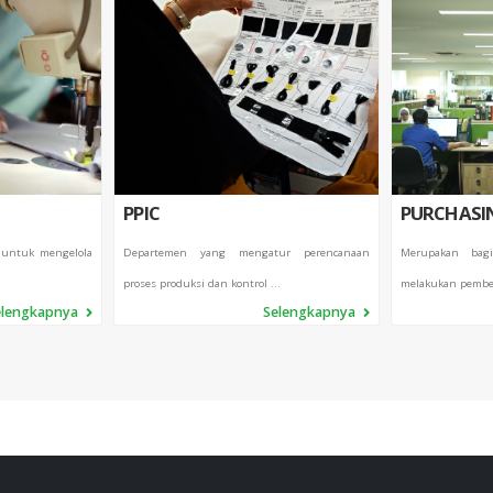
PPIC
PURCHASI
 untuk mengelola
Departemen yang mengatur perencanaan
Merupakan bag
proses produksi dan kontrol ...
melakukan pembel
elengkapnya
Selengkapnya