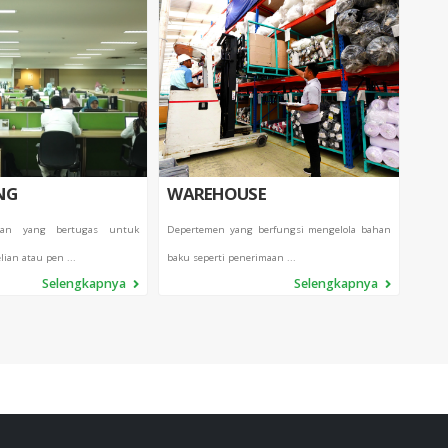
NG
WAREHOUSE
QC
ian yang bertugas untuk
Depertemen yang berfungsi mengelola bahan
Dep
ian atau pen ...
baku seperti penerimaan ...
mengko
Selengkapnya
Selengkapnya