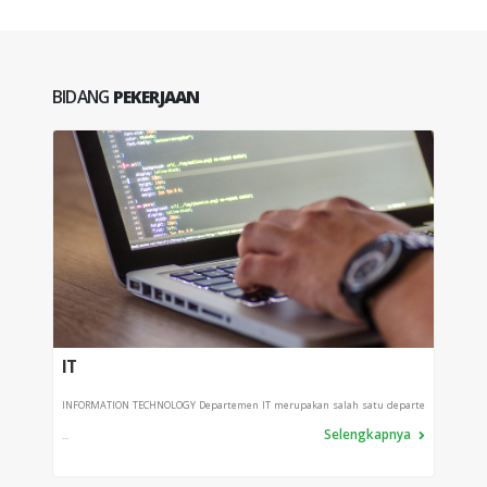
BIDANG
PEKERJAAN
IT
PRO
INFORMATION TECHNOLOGY Departemen IT merupakan salah satu departe
Depart
Selengkapnya
...