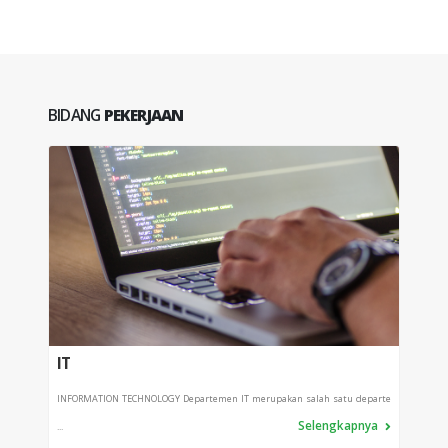
BIDANG
PEKERJAAN
IT
PRO
INFORMATION TECHNOLOGY Departemen IT merupakan salah satu departe
Depart
Selengkapnya
...