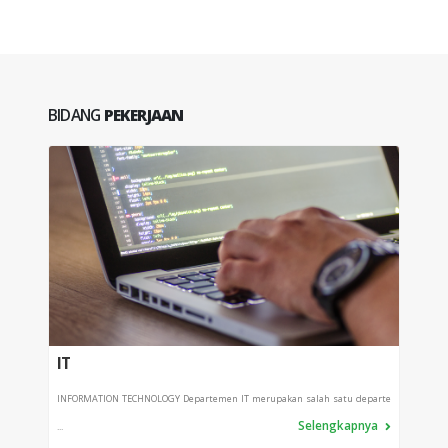
BIDANG
PEKERJAAN
IT
PRO
INFORMATION TECHNOLOGY Departemen IT merupakan salah satu departe
Depart
Selengkapnya
...