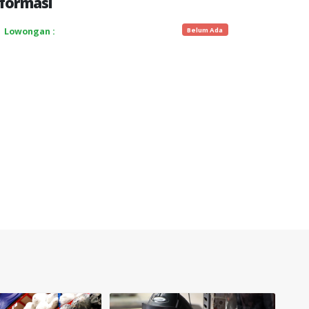
formasi
Belum Ada
Lowongan :