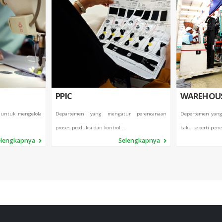
PPIC
WAREHOU
 untuk mengelola
Departemen yang mengatur perencanaan
Depertemen yang
proses produksi dan kontrol ...
baku seperti pene
elengkapnya
Selengkapnya