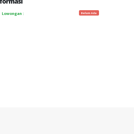
formasi
Belum Ada
Lowongan :