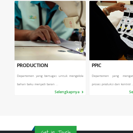
PRODUCTION
PPIC
Departemen yang bertugas untuk mengelola
Departemen yang mengat
bahan baku menjadi baran ...
proses produksi dan kontrol ..
Selengkapnya
S
Get in Touch