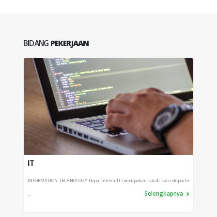
BIDANG
PEKERJAAN
IT
PRO
INFORMATION TECHNOLOGY Departemen IT merupakan salah satu departe
Depart
Selengkapnya
...