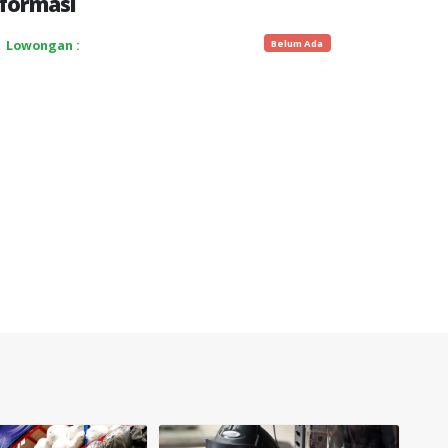
formasi
Belum Ada
Lowongan :