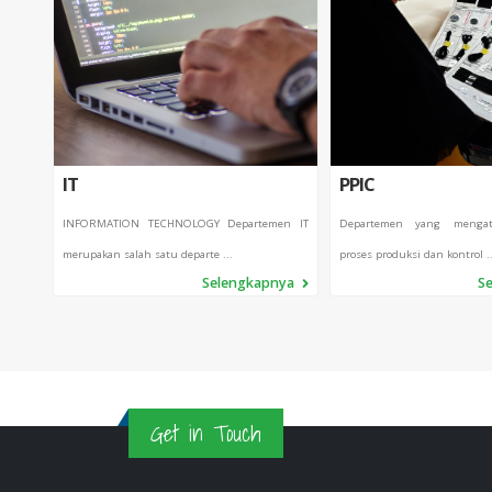
IT
PPIC
INFORMATION TECHNOLOGY Departemen IT
Departemen yang mengat
merupakan salah satu departe ...
proses produksi dan kontrol ..
Selengkapnya
S
Get in Touch