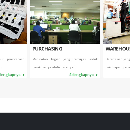
PURCHASING
WAREHOU
ur perencanaan
Merupakan bagian yang bertugas untuk
Depertemen yang
.
melakukan pembelian atau pen ...
baku seperti pene
elengkapnya
Selengkapnya