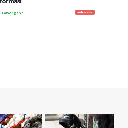
formasi
Belum Ada
Lowongan :