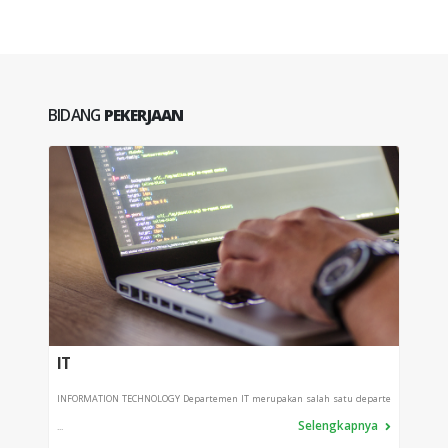
BIDANG
PEKERJAAN
IT
PRO
INFORMATION TECHNOLOGY Departemen IT merupakan salah satu departe
Depart
Selengkapnya
...