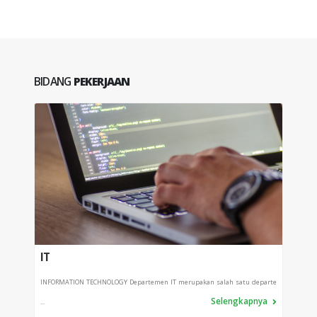
BIDANG
PEKERJAAN
IT
PRO
INFORMATION TECHNOLOGY Departemen IT merupakan salah satu departe
Depart
Selengkapnya
...