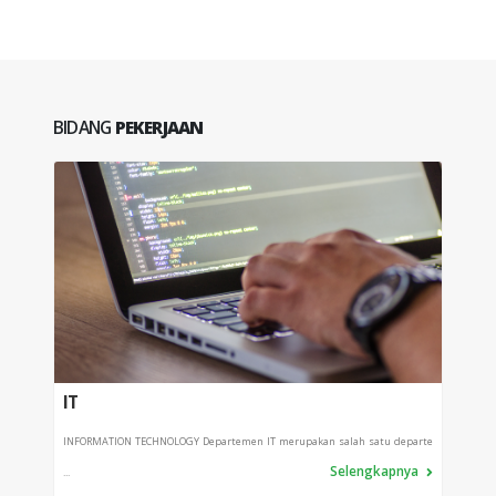
BIDANG
PEKERJAAN
IT
PRO
INFORMATION TECHNOLOGY Departemen IT merupakan salah satu departe
Depart
Selengkapnya
...