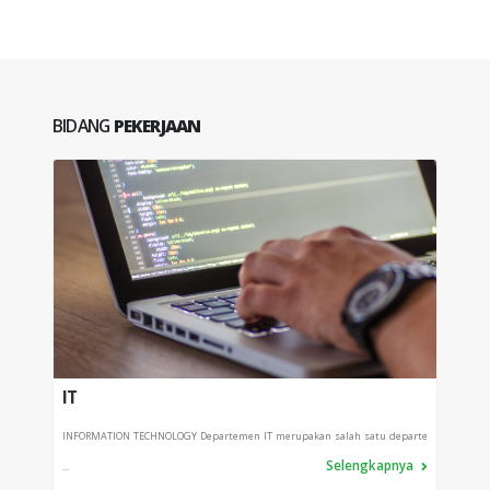
BIDANG
PEKERJAAN
IT
PRO
INFORMATION TECHNOLOGY Departemen IT merupakan salah satu departe
Depart
Selengkapnya
...