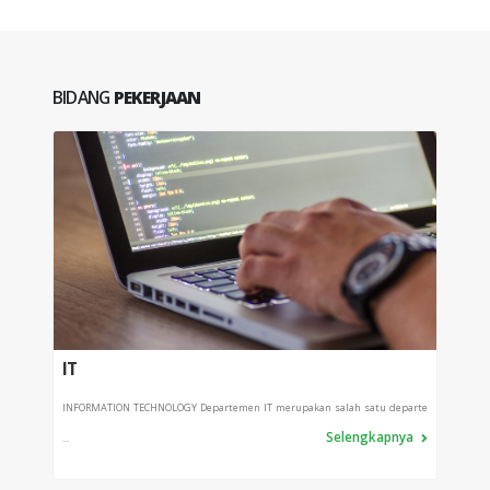
BIDANG
PEKERJAAN
IT
PRO
INFORMATION TECHNOLOGY Departemen IT merupakan salah satu departe
Depart
Selengkapnya
...