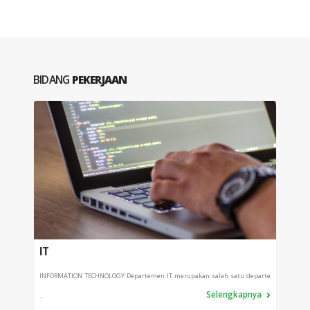
BIDANG
PEKERJAAN
IT
PRO
INFORMATION TECHNOLOGY Departemen IT merupakan salah satu departe
Depart
Selengkapnya
...