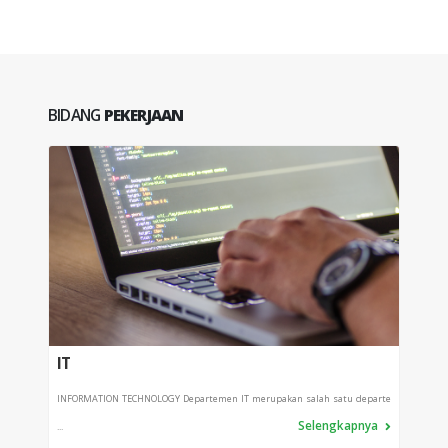
BIDANG
PEKERJAAN
IT
PRO
INFORMATION TECHNOLOGY Departemen IT merupakan salah satu departe
Depart
Selengkapnya
...