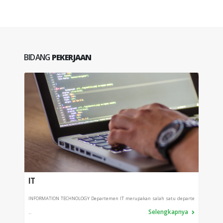
BIDANG
PEKERJAAN
IT
PRO
INFORMATION TECHNOLOGY Departemen IT merupakan salah satu departe
Depart
Selengkapnya
...