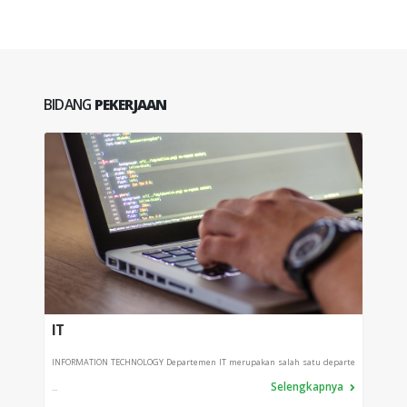
BIDANG
PEKERJAAN
IT
PRO
INFORMATION TECHNOLOGY Departemen IT merupakan salah satu departe
Depart
Selengkapnya
...