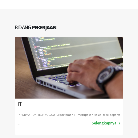
BIDANG
PEKERJAAN
IT
PRO
INFORMATION TECHNOLOGY Departemen IT merupakan salah satu departe
Depart
Selengkapnya
...