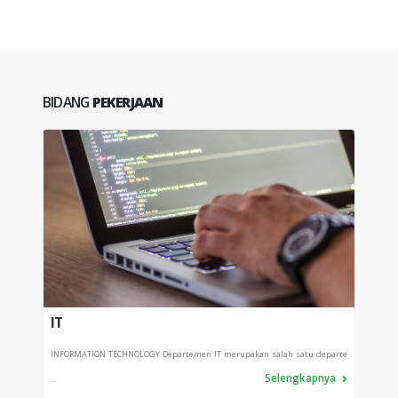
BIDANG
PEKERJAAN
IT
PRO
INFORMATION TECHNOLOGY Departemen IT merupakan salah satu departe
Depart
Selengkapnya
...