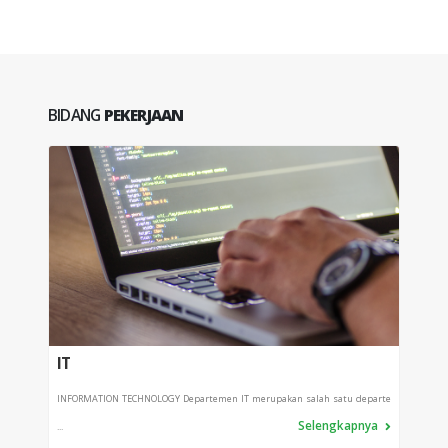
BIDANG
PEKERJAAN
IT
PRO
INFORMATION TECHNOLOGY Departemen IT merupakan salah satu departe
Depart
Selengkapnya
...