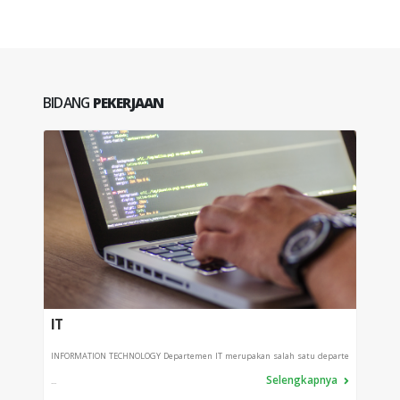
BIDANG
PEKERJAAN
IT
PRO
INFORMATION TECHNOLOGY Departemen IT merupakan salah satu departe
Depart
Selengkapnya
...