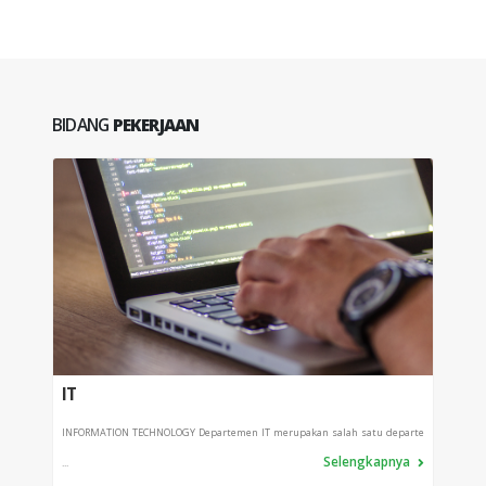
BIDANG
PEKERJAAN
IT
PRO
INFORMATION TECHNOLOGY Departemen IT merupakan salah satu departe
Depart
Selengkapnya
...