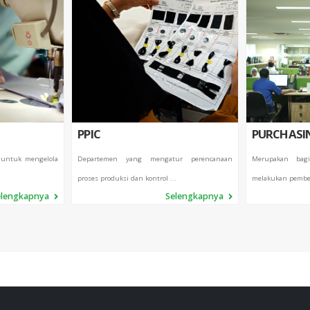
PPIC
PURCHASI
 untuk mengelola
Departemen yang mengatur perencanaan
Merupakan bag
proses produksi dan kontrol ...
melakukan pembel
elengkapnya
Selengkapnya