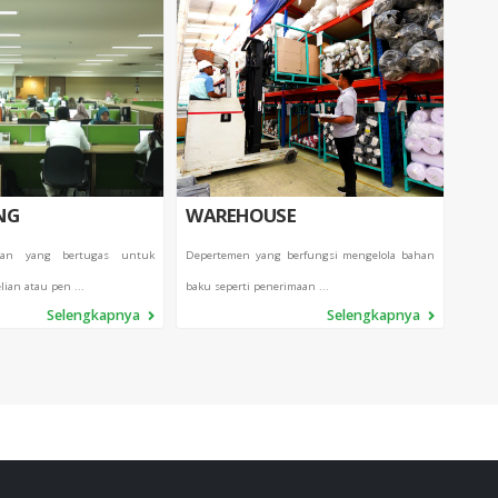
NG
WAREHOUSE
QC
ian yang bertugas untuk
Depertemen yang berfungsi mengelola bahan
Dep
ian atau pen ...
baku seperti penerimaan ...
mengko
Selengkapnya
Selengkapnya