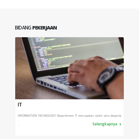
BIDANG
PEKERJAAN
IT
PRO
INFORMATION TECHNOLOGY Departemen IT merupakan salah satu departe
Depart
Selengkapnya
...