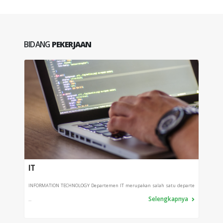
BIDANG
PEKERJAAN
IT
PRO
INFORMATION TECHNOLOGY Departemen IT merupakan salah satu departe
Depart
Selengkapnya
...