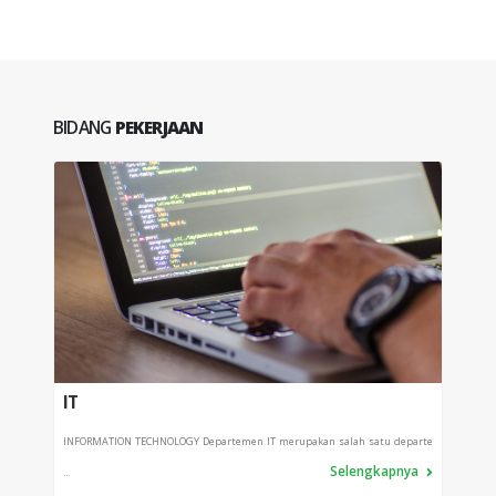
BIDANG
PEKERJAAN
IT
PRO
INFORMATION TECHNOLOGY Departemen IT merupakan salah satu departe
Depart
Selengkapnya
...