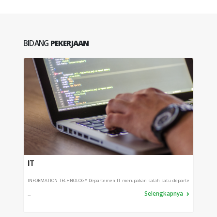
BIDANG
PEKERJAAN
IT
PRO
INFORMATION TECHNOLOGY Departemen IT merupakan salah satu departe
Depart
Selengkapnya
...