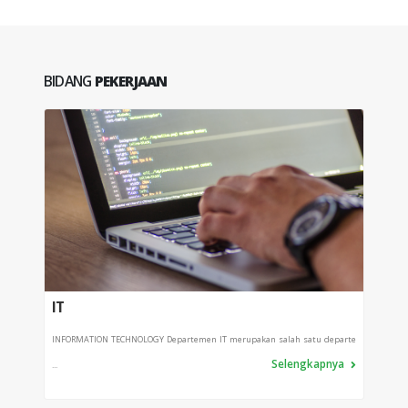
BIDANG
PEKERJAAN
IT
PRO
INFORMATION TECHNOLOGY Departemen IT merupakan salah satu departe
Depart
Selengkapnya
...