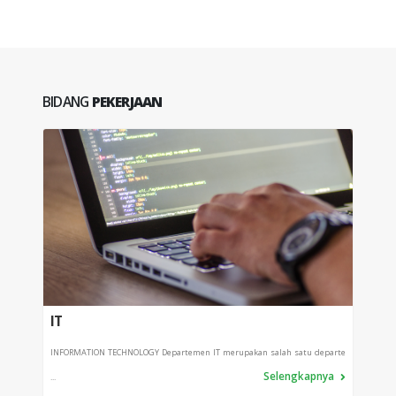
BIDANG
PEKERJAAN
IT
PRO
INFORMATION TECHNOLOGY Departemen IT merupakan salah satu departe
Depart
Selengkapnya
...