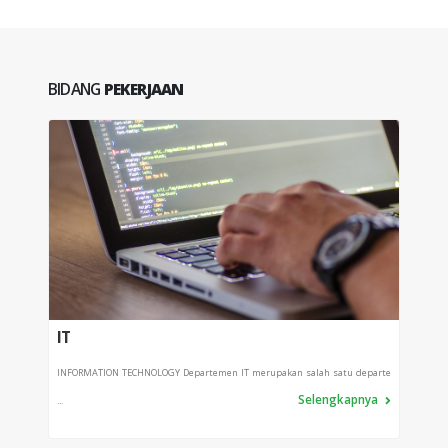
BIDANG
PEKERJAAN
IT
PPI
INFORMATION TECHNOLOGY Departemen IT merupakan salah satu departe
Depart
Selengkapnya
...