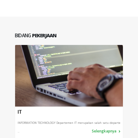
BIDANG
PEKERJAAN
IT
PRO
INFORMATION TECHNOLOGY Departemen IT merupakan salah satu departe
Depart
Selengkapnya
...