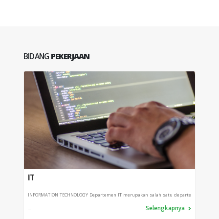
BIDANG
PEKERJAAN
IT
PRO
INFORMATION TECHNOLOGY Departemen IT merupakan salah satu departe
Depart
Selengkapnya
...