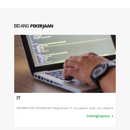
BIDANG
PEKERJAAN
IT
PPI
INFORMATION TECHNOLOGY Departemen IT merupakan salah satu departe
Depart
Selengkapnya
...