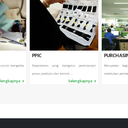
PPIC
PURCHASI
 untuk mengelola
Departemen yang mengatur perencanaan
Merupakan bag
proses produksi dan kontrol ...
melakukan pembel
elengkapnya
Selengkapnya