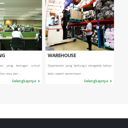
NG
WAREHOUSE
QC
ian yang bertugas untuk
Depertemen yang berfungsi mengelola bahan
Dep
ian atau pen ...
baku seperti penerimaan ...
mengko
Selengkapnya
Selengkapnya