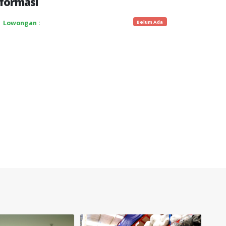
formasi
Belum Ada
Lowongan :