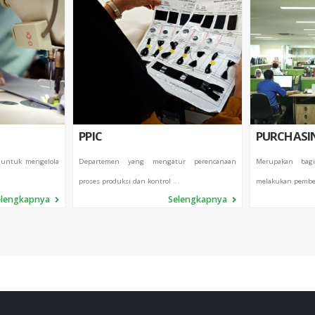
PPIC
PURCHASI
 untuk mengelola
Departemen yang mengatur perencanaan
Merupakan bag
proses produksi dan kontrol ...
melakukan pembel
elengkapnya
Selengkapnya