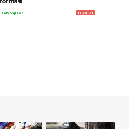
formasi
Belum Ada
Lowongan :