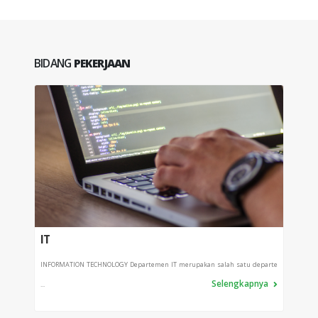
BIDANG
PEKERJAAN
IT
PPI
INFORMATION TECHNOLOGY Departemen IT merupakan salah satu departe
Depart
Selengkapnya
...